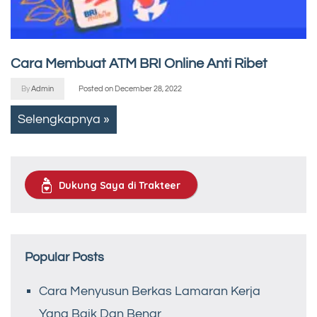
Cara Membuat ATM BRI Online Anti Ribet
By
Admin
Posted on
December 28, 2022
Selengkapnya »
Dukung Saya di Trakteer
Popular Posts
Cara Menyusun Berkas Lamaran Kerja
Yang Baik Dan Benar