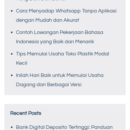
Cara Menyadap Whatsapp Tanpa Aplikasi
dengan Mudah dan Akurat
Contoh Lowongan Pekerjaan Bahasa
Indonesia yang Baik dan Menarik
Tips Memulai Usaha Toko Plastik Modal
Kecil
Inilah Hari Baik untuk Memulai Usaha
Dagang dari Berbagai Versi
Recent Posts
Bank Digital Deposito Tertinggi: Panduan