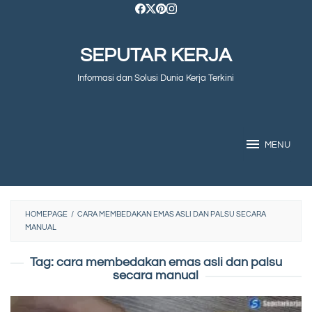
Skip
to
SEPUTAR KERJA
content
Informasi dan Solusi Dunia Kerja Terkini
MENU
HOMEPAGE
/
CARA MEMBEDAKAN EMAS ASLI DAN PALSU SECARA
MANUAL
Tag:
cara membedakan emas asli dan palsu
secara manual