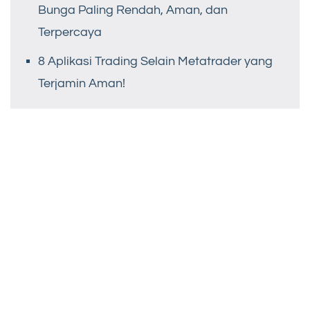
Bunga Paling Rendah, Aman, dan
Terpercaya
8 Aplikasi Trading Selain Metatrader yang
Terjamin Aman!