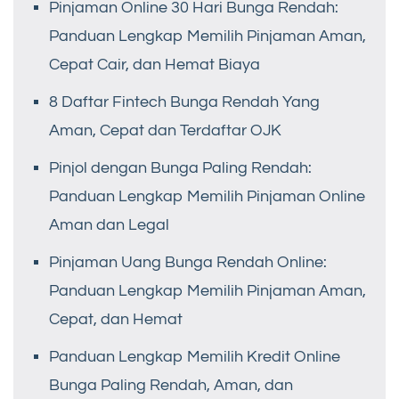
Pinjaman Online 30 Hari Bunga Rendah:
Panduan Lengkap Memilih Pinjaman Aman,
Cepat Cair, dan Hemat Biaya
8 Daftar Fintech Bunga Rendah Yang
Aman, Cepat dan Terdaftar OJK
Pinjol dengan Bunga Paling Rendah:
Panduan Lengkap Memilih Pinjaman Online
Aman dan Legal
Pinjaman Uang Bunga Rendah Online:
Panduan Lengkap Memilih Pinjaman Aman,
Cepat, dan Hemat
Panduan Lengkap Memilih Kredit Online
Bunga Paling Rendah, Aman, dan