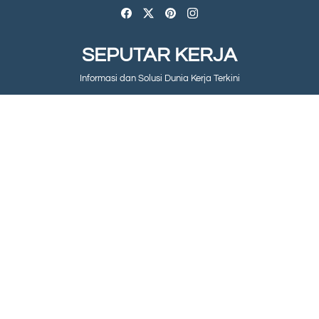
Skip
to
SEPUTAR KERJA
content
Informasi dan Solusi Dunia Kerja Terkini