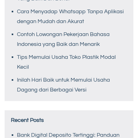
Cara Menyadap Whatsapp Tanpa Aplikasi
dengan Mudah dan Akurat
Contoh Lowongan Pekerjaan Bahasa
Indonesia yang Baik dan Menarik
Tips Memulai Usaha Toko Plastik Modal
Kecil
Inilah Hari Baik untuk Memulai Usaha
Dagang dari Berbagai Versi
Recent Posts
Bank Digital Deposito Tertinggi: Panduan