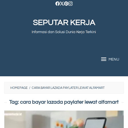
Skip
to
SEPUTAR KERJA
content
Informasi dan Solusi Dunia Kerja Terkini
MENU
HOMEPAGE
/
CARA BAYAR LAZADA PAYLATER LEWAT ALFAMART
Tag:
cara bayar lazada paylater lewat alfamart