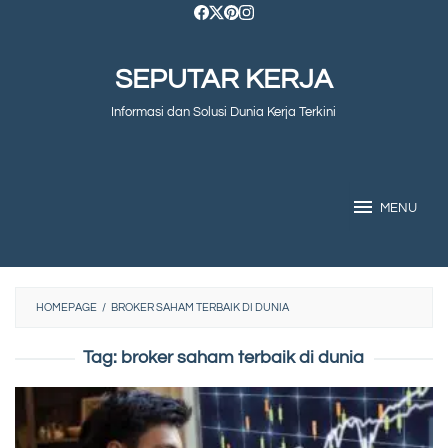
Skip
to
SEPUTAR KERJA
content
Informasi dan Solusi Dunia Kerja Terkini
MENU
HOMEPAGE
/
BROKER SAHAM TERBAIK DI DUNIA
Tag:
broker saham terbaik di dunia