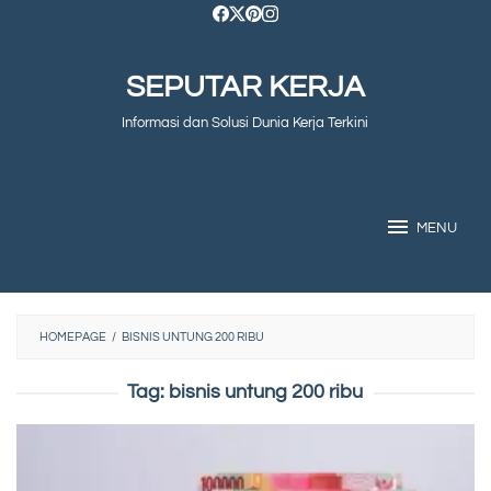
Skip
to
SEPUTAR KERJA
content
Informasi dan Solusi Dunia Kerja Terkini
MENU
HOMEPAGE
/
BISNIS UNTUNG 200 RIBU
Tag:
bisnis untung 200 ribu