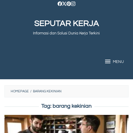
Skip
to
SEPUTAR KERJA
content
Informasi dan Solusi Dunia Kerja Terkini
MENU
HOMEPAGE
/
BARANG KEKINIAN
Tag:
barang kekinian