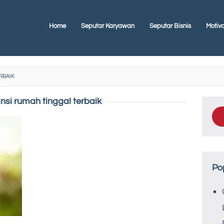
Home
Seputar Karyawan
Seputar Bisnis
Motiva
RBAIK
nsi rumah tinggal terbaik
Po