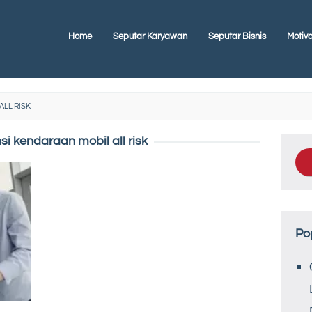
Home
Seputar Karyawan
Seputar Bisnis
Motiva
ALL RISK
si kendaraan mobil all risk
Po