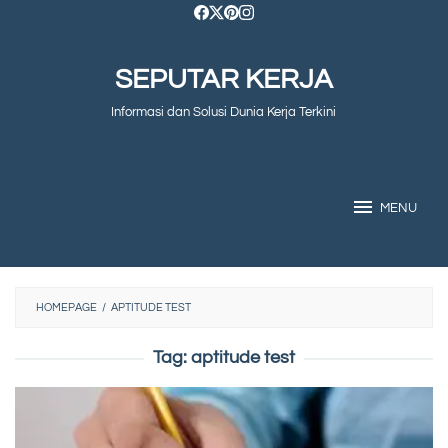
Skip
to
SEPUTAR KERJA
content
Informasi dan Solusi Dunia Kerja Terkini
MENU
HOMEPAGE
/
APTITUDE TEST
Tag:
aptitude test