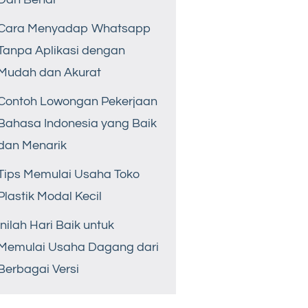
Cara Menyadap Whatsapp
Tanpa Aplikasi dengan
Mudah dan Akurat
Contoh Lowongan Pekerjaan
Bahasa Indonesia yang Baik
dan Menarik
Tips Memulai Usaha Toko
Plastik Modal Kecil
Inilah Hari Baik untuk
Memulai Usaha Dagang dari
Berbagai Versi