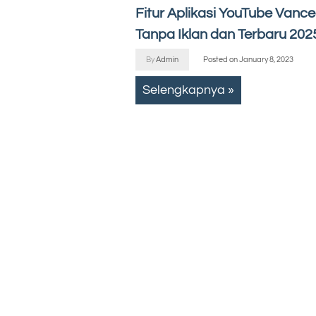
Fitur Aplikasi YouTube Vanc
Tanpa Iklan dan Terbaru 202
By
Admin
Posted on
January 8, 2023
Selengkapnya »