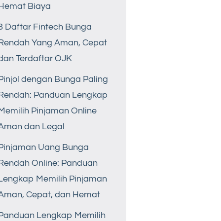
Hemat Biaya
8 Daftar Fintech Bunga
Rendah Yang Aman, Cepat
dan Terdaftar OJK
Pinjol dengan Bunga Paling
Rendah: Panduan Lengkap
Memilih Pinjaman Online
Aman dan Legal
Pinjaman Uang Bunga
Rendah Online: Panduan
Lengkap Memilih Pinjaman
Aman, Cepat, dan Hemat
Panduan Lengkap Memilih