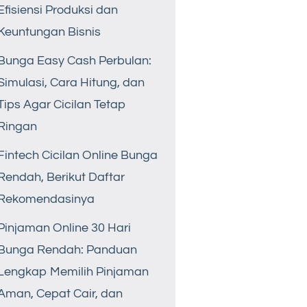
Efisiensi Produksi dan
Keuntungan Bisnis
Bunga Easy Cash Perbulan:
Simulasi, Cara Hitung, dan
Tips Agar Cicilan Tetap
Ringan
Fintech Cicilan Online Bunga
Rendah, Berikut Daftar
Rekomendasinya
Pinjaman Online 30 Hari
Bunga Rendah: Panduan
Lengkap Memilih Pinjaman
Aman, Cepat Cair, dan