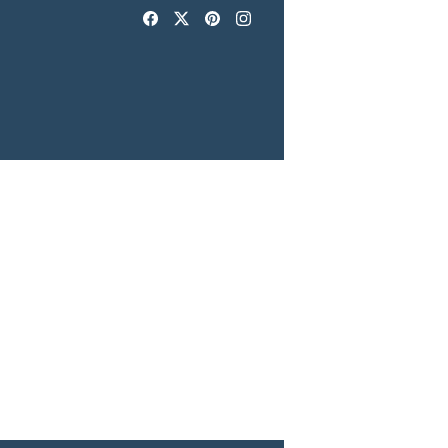
close