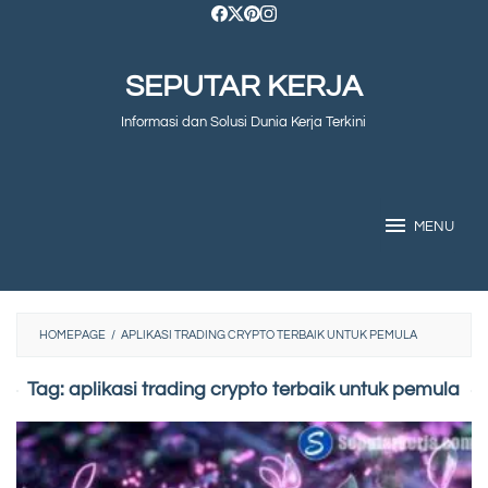
Skip
to
SEPUTAR KERJA
content
Informasi dan Solusi Dunia Kerja Terkini
MENU
HOMEPAGE
/
APLIKASI TRADING CRYPTO TERBAIK UNTUK PEMULA
Tag:
aplikasi trading crypto terbaik untuk pemula