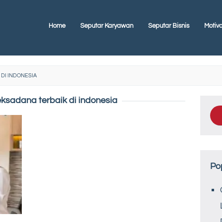
Home
Seputar Karyawan
Seputar Bisnis
Motiva
 DI INDONESIA
reksadana terbaik di indonesia
Po