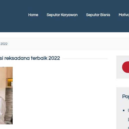
Home
Seputar Karyawan
Seputar Bisnis
Motiva
 2022
si reksadana terbaik 2022
Po