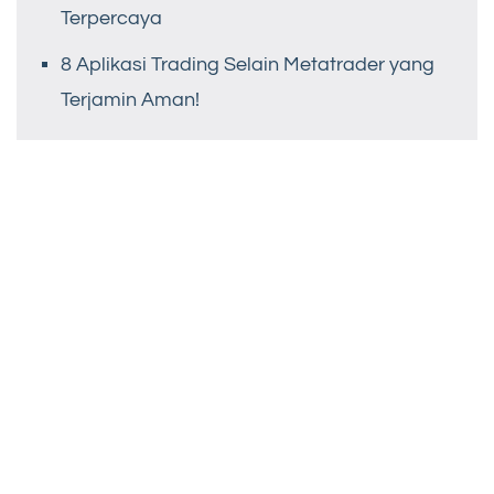
Terpercaya
8 Aplikasi Trading Selain Metatrader yang
Terjamin Aman!