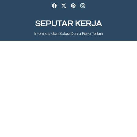
Skip
to
SEPUTAR KERJA
content
Informasi dan Solusi Dunia Kerja Terkini