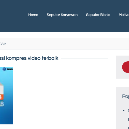
Home
Seputar Karyawan
Seputar Bisnis
Motiva
BAIK
asi kompres video terbaik
Po