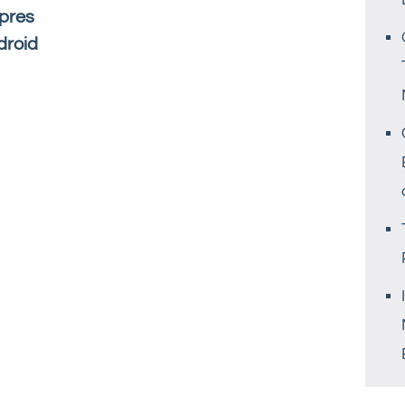
pres
droid