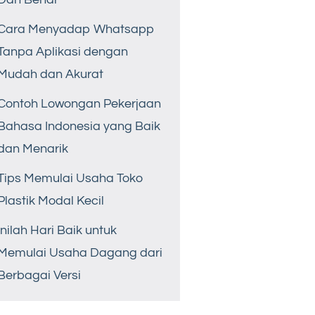
Cara Menyadap Whatsapp
Tanpa Aplikasi dengan
Mudah dan Akurat
Contoh Lowongan Pekerjaan
Bahasa Indonesia yang Baik
dan Menarik
Tips Memulai Usaha Toko
Plastik Modal Kecil
Inilah Hari Baik untuk
Memulai Usaha Dagang dari
Berbagai Versi