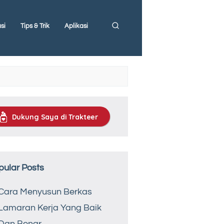
si
Tips & Trik
Aplikasi
Dukung Saya di Trakteer
pular Posts
Cara Menyusun Berkas
Lamaran Kerja Yang Baik
Dan Benar