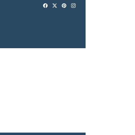
close