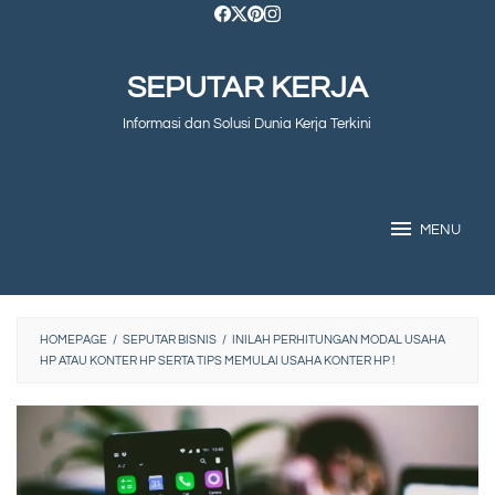
Skip
to
SEPUTAR KERJA
content
Informasi dan Solusi Dunia Kerja Terkini
MENU
HOMEPAGE
/
SEPUTAR BISNIS
/
INILAH PERHITUNGAN MODAL USAHA
HP ATAU KONTER HP SERTA TIPS MEMULAI USAHA KONTER HP !