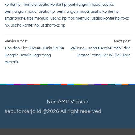
konter hp
,
memulai usaha konter hp
,
perhitungan modal usaha
,
perhitungan modal usaha hp
,
perhitungan modal usaha konter hp
,
smartphone
,
tips memulai usaha hp
,
tips memulai usaha konter hp
,
toko
hp
,
usaha konter hp
,
usaha toko hp
Post
Previous post
Next post
Tips dan Kiat Sukses Bisnis Online
Peluang Usaha Bengkel Mobil dan
navigation
Dengan Desain Logo Yang
Strategi Yang Harus Dilakukan
Menarik
Non AMP Version
seputarkerja.id @2026 All right reserved.