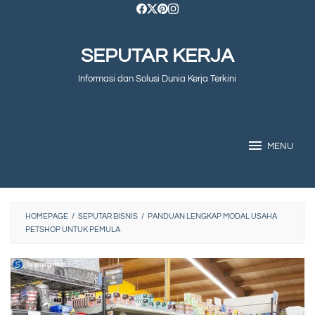
Skip
to
SEPUTAR KERJA
content
Informasi dan Solusi Dunia Kerja Terkini
MENU
HOMEPAGE
/
SEPUTAR BISNIS
/
PANDUAN LENGKAP MODAL USAHA
PETSHOP UNTUK PEMULA