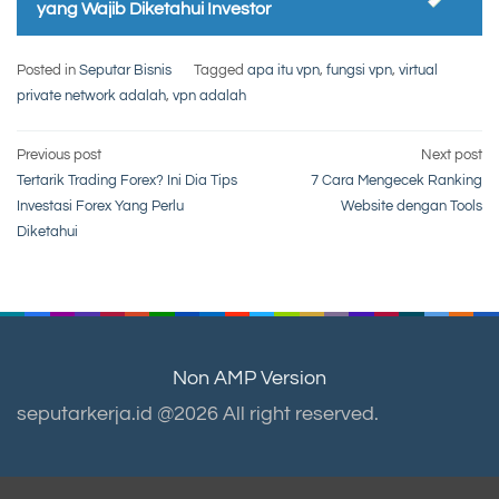
yang Wajib Diketahui Investor
Posted in
Seputar Bisnis
Tagged
apa itu vpn
,
fungsi vpn
,
virtual
private network adalah
,
vpn adalah
Post
Previous post
Next post
Tertarik Trading Forex? Ini Dia Tips
7 Cara Mengecek Ranking
navigation
Investasi Forex Yang Perlu
Website dengan Tools
Diketahui
Non AMP Version
seputarkerja.id @2026 All right reserved.