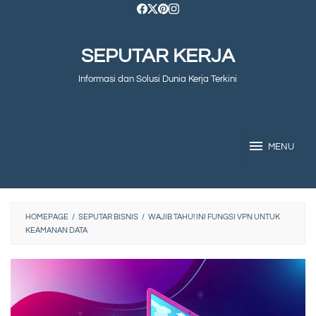
Skip
to
SEPUTAR KERJA
content
Informasi dan Solusi Dunia Kerja Terkini
MENU
HOMEPAGE
/
SEPUTAR BISNIS
/
WAJIB TAHU! INI FUNGSI VPN UNTUK
KEAMANAN DATA