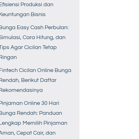
Efisiensi Produksi dan
Keuntungan Bisnis
Bunga Easy Cash Perbulan:
Simulasi, Cara Hitung, dan
Tips Agar Cicilan Tetap
Ringan
Fintech Cicilan Online Bunga
Rendah, Berikut Daftar
Rekomendasinya
Pinjaman Online 30 Hari
Bunga Rendah: Panduan
Lengkap Memilih Pinjaman
Aman, Cepat Cair, dan