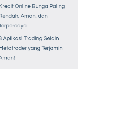
Kredit Online Bunga Paling
Rendah, Aman, dan
Terpercaya
8 Aplikasi Trading Selain
Metatrader yang Terjamin
Aman!