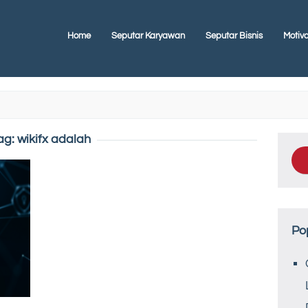
Home
Seputar Karyawan
Seputar Bisnis
Motiva
ag:
wikifx adalah
Po