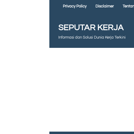
Skip
Privacy Policy
Disclaimer
Tenta
to
content
SEPUTAR KERJA
Informasi dan Solusi Dunia Kerja Terkini