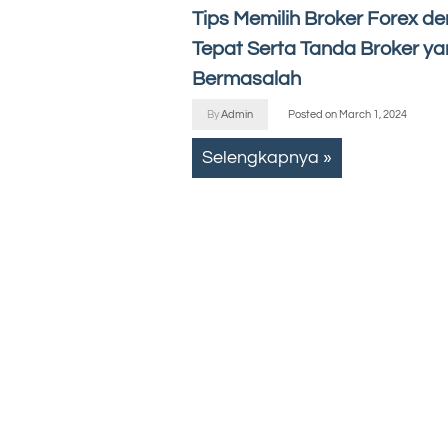
Tips Memilih Broker Forex d
Tepat Serta Tanda Broker y
Bermasalah
By
Admin
Posted on
March 1, 2024
Selengkapnya »