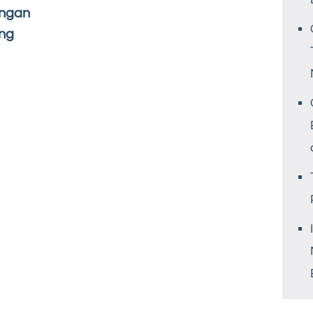
engan
ang