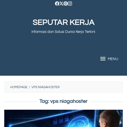
Skip
to
SEPUTAR KERJA
content
Informasi dan Solusi Dunia Kerja Terkini
MENU
HOMEPAGE
/
VPS NIAGAHOSTER
Tag:
vps niagahoster