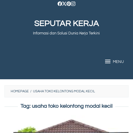
Skip
to
SEPUTAR KERJA
content
Informasi dan Solusi Dunia Kerja Terkini
MENU
HOMEPAGE
/
USAHA TOKO KELONTONG MODAL KECIL
Tag:
usaha toko kelontong modal kecil