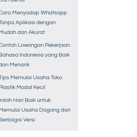
Cara Menyadap Whatsapp
Tanpa Aplikasi dengan
Mudah dan Akurat
Contoh Lowongan Pekerjaan
Bahasa Indonesia yang Baik
dan Menarik
Tips Memulai Usaha Toko
Plastik Modal Kecil
Inilah Hari Baik untuk
Memulai Usaha Dagang dari
Berbagai Versi