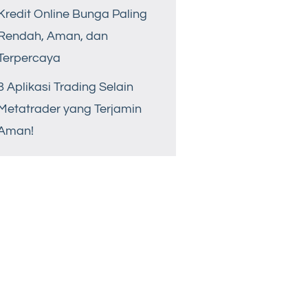
Kredit Online Bunga Paling
Rendah, Aman, dan
Terpercaya
8 Aplikasi Trading Selain
Metatrader yang Terjamin
Aman!