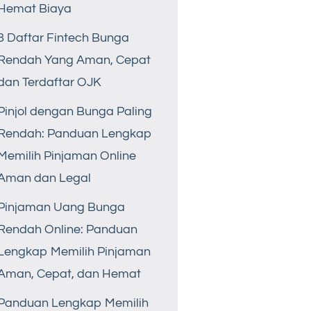
Hemat Biaya
8 Daftar Fintech Bunga
Rendah Yang Aman, Cepat
dan Terdaftar OJK
Pinjol dengan Bunga Paling
Rendah: Panduan Lengkap
Memilih Pinjaman Online
Aman dan Legal
Pinjaman Uang Bunga
Rendah Online: Panduan
Lengkap Memilih Pinjaman
Aman, Cepat, dan Hemat
Panduan Lengkap Memilih