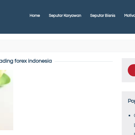
Home
Seputar Karyawan
Seputar Bisnis
Motiva
rading forex indonesia
Po