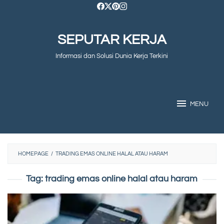
Skip
to
SEPUTAR KERJA
content
Informasi dan Solusi Dunia Kerja Terkini
MENU
HOMEPAGE
/
TRADING EMAS ONLINE HALAL ATAU HARAM
Tag:
trading emas online halal atau haram