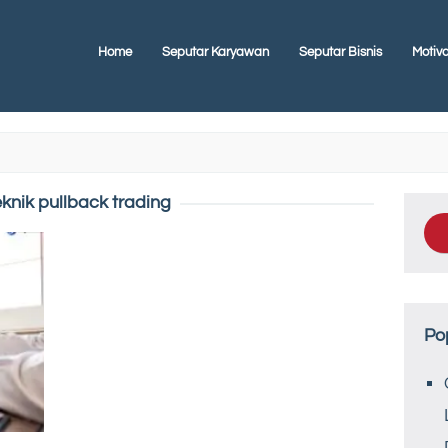
Home
Seputar Karyawan
Seputar Bisnis
Motiva
eknik pullback trading
Po