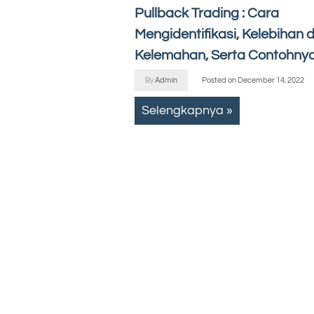
Pullback Trading : Cara
Mengidentifikasi, Kelebihan 
Kelemahan, Serta Contohny
By
Admin
Posted on
December 14, 2022
Selengkapnya »