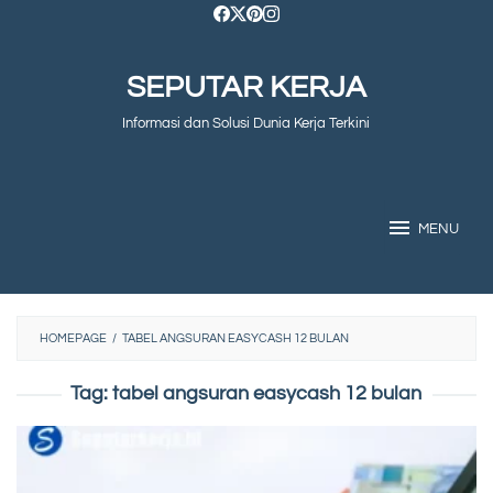
Skip
to
SEPUTAR KERJA
content
Informasi dan Solusi Dunia Kerja Terkini
MENU
HOMEPAGE
/
TABEL ANGSURAN EASYCASH 12 BULAN
Tag:
tabel angsuran easycash 12 bulan