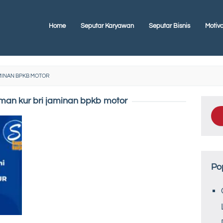
Home
Seputar Karyawan
Seputar Bisnis
Motiva
AMINAN BPKB MOTOR
aman kur bri jaminan bpkb motor
Po