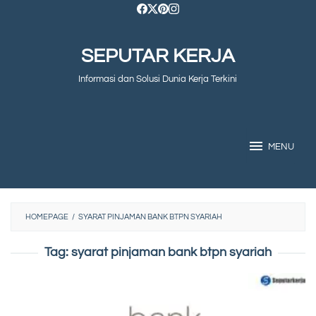
Skip
to
SEPUTAR KERJA
content
Informasi dan Solusi Dunia Kerja Terkini
MENU
HOMEPAGE
/
SYARAT PINJAMAN BANK BTPN SYARIAH
Tag:
syarat pinjaman bank btpn syariah