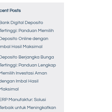
cent Posts
Bank Digital Deposito
Tertinggi: Panduan Memilih
Deposito Online dengan
Imbal Hasil Maksimal
Deposito Berjangka Bunga
Tertinggi: Panduan Lengkap
Memilih Investasi Aman
dengan Imbal Hasil
Maksimal
ERP Manufaktur: Solusi
Terbaik untuk Meningkatkan