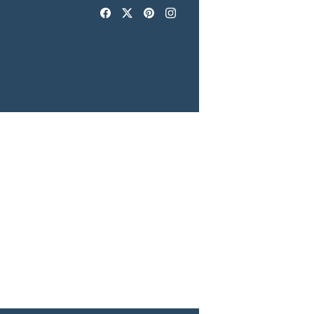
close