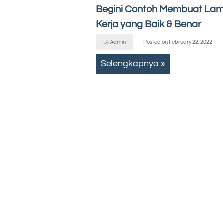
Begini Contoh Membuat La
Kerja yang Baik & Benar
By
Admin
Posted on
February 22, 2022
Selengkapnya »