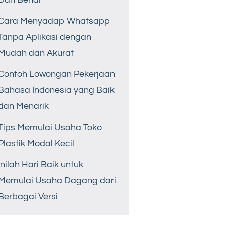
Cara Menyadap Whatsapp
Tanpa Aplikasi dengan
Mudah dan Akurat
Contoh Lowongan Pekerjaan
Bahasa Indonesia yang Baik
dan Menarik
Tips Memulai Usaha Toko
Plastik Modal Kecil
Inilah Hari Baik untuk
Memulai Usaha Dagang dari
Berbagai Versi