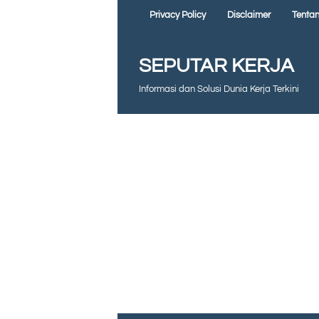
Skip
Privacy Policy
Disclaimer
Tenta
to
content
SEPUTAR KERJA
Informasi dan Solusi Dunia Kerja Terkini