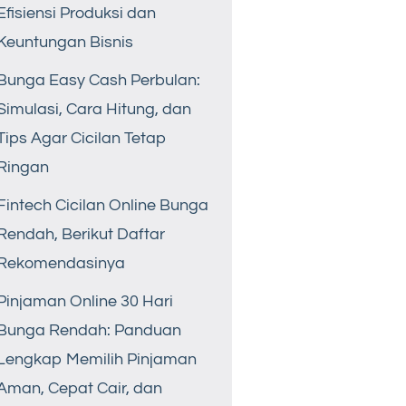
Efisiensi Produksi dan
Keuntungan Bisnis
Bunga Easy Cash Perbulan:
Simulasi, Cara Hitung, dan
Tips Agar Cicilan Tetap
Ringan
Fintech Cicilan Online Bunga
Rendah, Berikut Daftar
Rekomendasinya
Pinjaman Online 30 Hari
Bunga Rendah: Panduan
Lengkap Memilih Pinjaman
Aman, Cepat Cair, dan