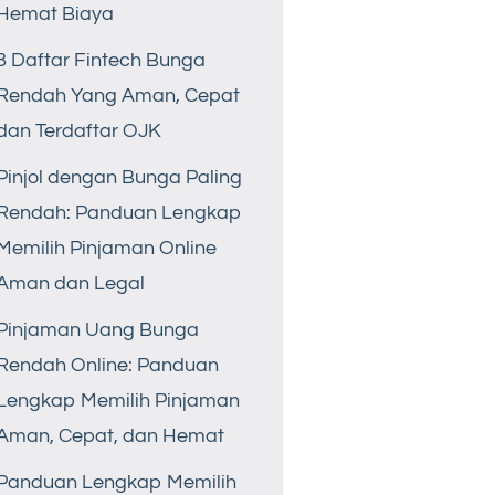
Hemat Biaya
8 Daftar Fintech Bunga
Rendah Yang Aman, Cepat
dan Terdaftar OJK
Pinjol dengan Bunga Paling
Rendah: Panduan Lengkap
Memilih Pinjaman Online
Aman dan Legal
Pinjaman Uang Bunga
Rendah Online: Panduan
Lengkap Memilih Pinjaman
Aman, Cepat, dan Hemat
Panduan Lengkap Memilih