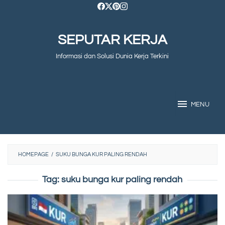
Skip
to
SEPUTAR KERJA
content
Informasi dan Solusi Dunia Kerja Terkini
MENU
HOMEPAGE
/
SUKU BUNGA KUR PALING RENDAH
Tag:
suku bunga kur paling rendah