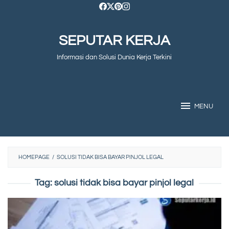
Skip
to
SEPUTAR KERJA
content
Informasi dan Solusi Dunia Kerja Terkini
MENU
HOMEPAGE
/
SOLUSI TIDAK BISA BAYAR PINJOL LEGAL
Tag:
solusi tidak bisa bayar pinjol legal