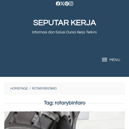
Skip
to
SEPUTAR KERJA
content
Informasi dan Solusi Dunia Kerja Terkini
MENU
HOMEPAGE
/
ROTARYBINTARO
Tag:
rotarybintaro