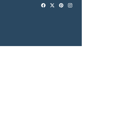
close