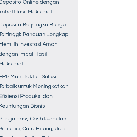
Deposito Online dengan
Imbal Hasil Maksimal
Deposito Berjangka Bunga
Tertinggi: Panduan Lengkap
Memilih Investasi Aman
dengan Imbal Hasil
Maksimal
ERP Manufaktur: Solusi
Terbaik untuk Meningkatkan
Efisiensi Produksi dan
Keuntungan Bisnis
Bunga Easy Cash Perbulan:
Simulasi, Cara Hitung, dan