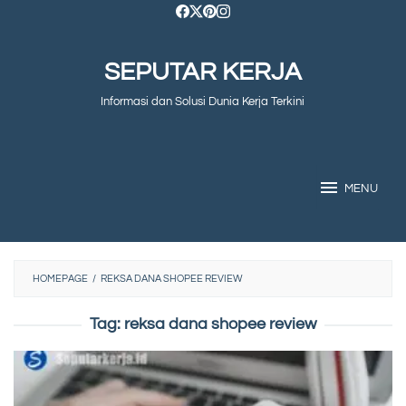
Skip
to
SEPUTAR KERJA
content
Informasi dan Solusi Dunia Kerja Terkini
MENU
HOMEPAGE
/
REKSA DANA SHOPEE REVIEW
Tag:
reksa dana shopee review