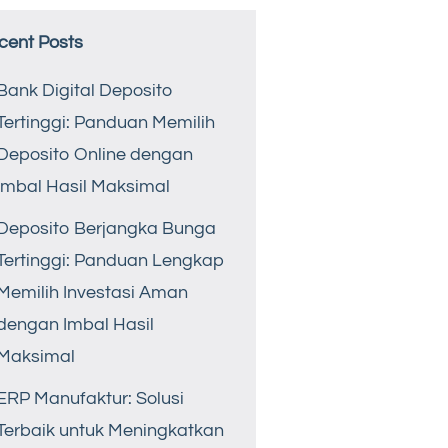
cent Posts
Bank Digital Deposito
Tertinggi: Panduan Memilih
Deposito Online dengan
Imbal Hasil Maksimal
Deposito Berjangka Bunga
Tertinggi: Panduan Lengkap
Memilih Investasi Aman
dengan Imbal Hasil
Maksimal
ERP Manufaktur: Solusi
Terbaik untuk Meningkatkan