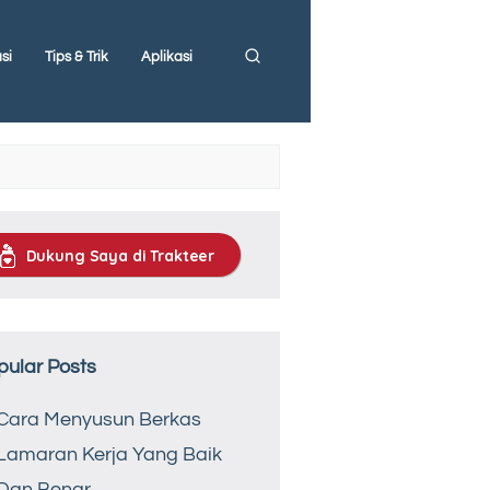
si
Tips & Trik
Aplikasi
Dukung Saya di Trakteer
pular Posts
Cara Menyusun Berkas
Lamaran Kerja Yang Baik
Dan Benar