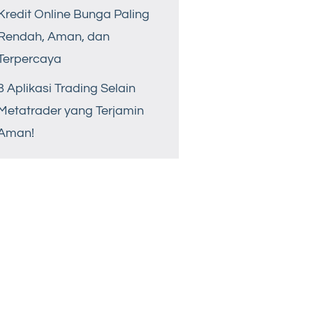
Kredit Online Bunga Paling
Rendah, Aman, dan
Terpercaya
8 Aplikasi Trading Selain
Metatrader yang Terjamin
Aman!