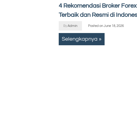
4 Rekomendasi Broker Forex
Terbaik dan Resmi di Indones
By
Admin
Posted on
June 18, 2026
Selengkapnya »