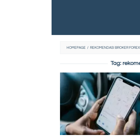
HOMEPAGE
/
REKOMENDASI BROKER FOREX
Tag:
rekome