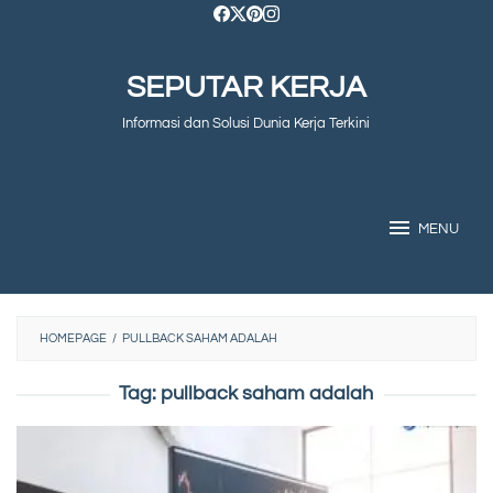
Skip
to
SEPUTAR KERJA
content
Informasi dan Solusi Dunia Kerja Terkini
MENU
HOMEPAGE
/
PULLBACK SAHAM ADALAH
Tag:
pullback saham adalah