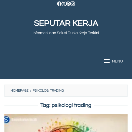
Skip
to
SEPUTAR KERJA
content
Informasi dan Solusi Dunia Kerja Terkini
MENU
HOMEPAGE
/
PSIKOLOGI TRADING
Tag:
psikologi trading