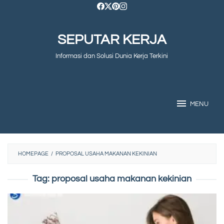
Skip
to
SEPUTAR KERJA
content
Informasi dan Solusi Dunia Kerja Terkini
MENU
HOMEPAGE
/
PROPOSAL USAHA MAKANAN KEKINIAN
Tag:
proposal usaha makanan kekinian