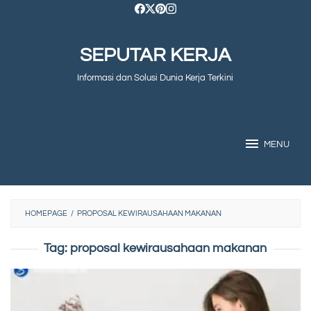
Skip
to
SEPUTAR KERJA
content
Informasi dan Solusi Dunia Kerja Terkini
MENU
HOMEPAGE
/
PROPOSAL KEWIRAUSAHAAN MAKANAN
Tag:
proposal kewirausahaan makanan