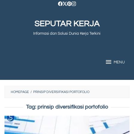
Skip
to
SEPUTAR KERJA
content
Informasi dan Solusi Dunia Kerja Terkini
MENU
HOMEPAGE
/
PRINSIP DIVERSIFIKASI PORTOFOLIO
Tag:
prinsip diversifikasi portofolio