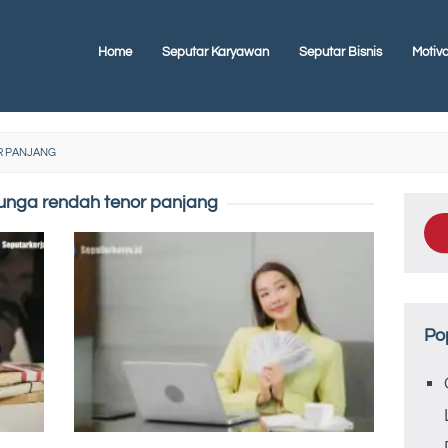
Home
Seputar Karyawan
Seputar Bisnis
Motiva
R PANJANG
bunga rendah tenor panjang
Po