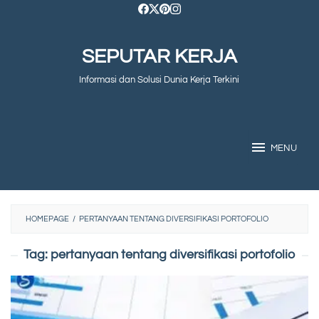
Skip
to
SEPUTAR KERJA
content
Informasi dan Solusi Dunia Kerja Terkini
MENU
HOMEPAGE
/
PERTANYAAN TENTANG DIVERSIFIKASI PORTOFOLIO
Tag:
pertanyaan tentang diversifikasi portofolio