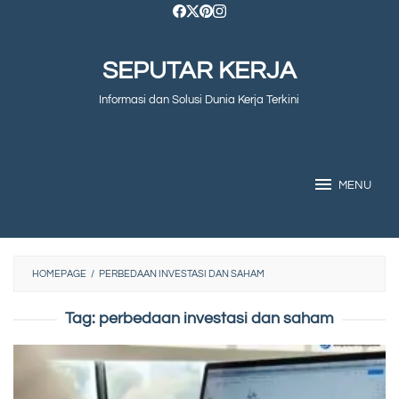
Skip
to
SEPUTAR KERJA
content
Informasi dan Solusi Dunia Kerja Terkini
MENU
HOMEPAGE
/
PERBEDAAN INVESTASI DAN SAHAM
Tag:
perbedaan investasi dan saham