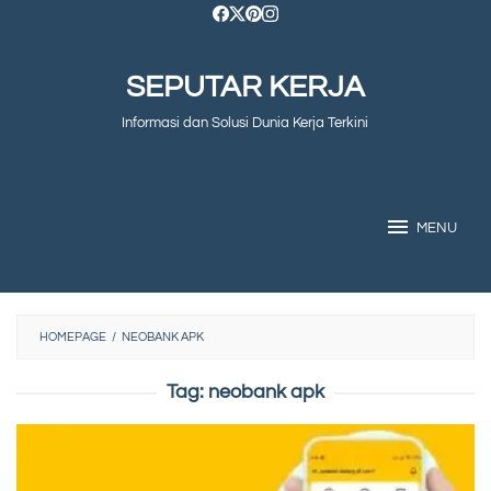
Skip
to
SEPUTAR KERJA
content
Informasi dan Solusi Dunia Kerja Terkini
MENU
HOMEPAGE
/
NEOBANK APK
Tag:
neobank apk