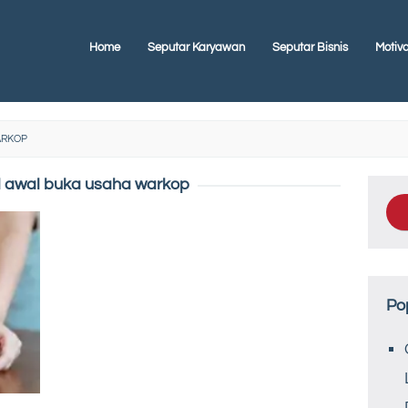
Home
Seputar Karyawan
Seputar Bisnis
Motiva
ARKOP
 awal buka usaha warkop
Po