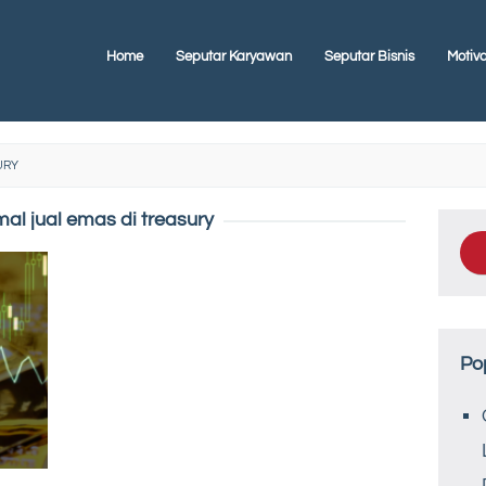
Home
Seputar Karyawan
Seputar Bisnis
Motiva
URY
mal jual emas di treasury
Po