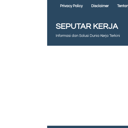
Skip
Privacy Policy
Disclaimer
Tenta
to
content
SEPUTAR KERJA
Informasi dan Solusi Dunia Kerja Terkini