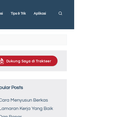
si
Tips & Trik
Aplikasi
Dukung Saya di Trakteer
pular Posts
Cara Menyusun Berkas
Lamaran Kerja Yang Baik
Dan Benar