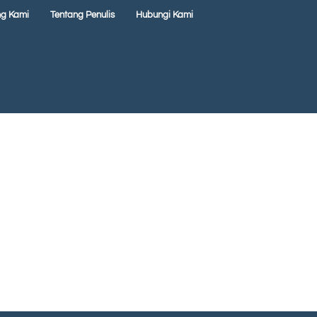
ng Kami
Tentang Penulis
Hubungi Kami