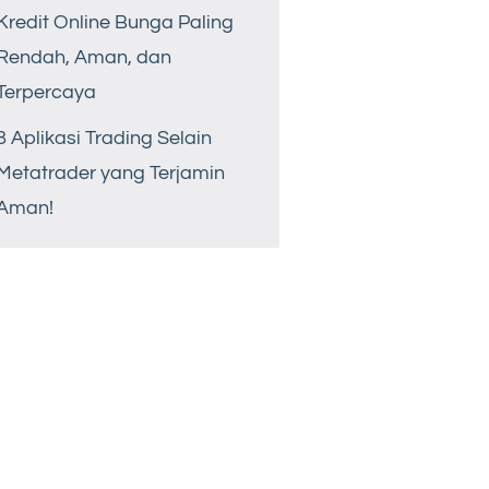
Kredit Online Bunga Paling
Rendah, Aman, dan
Terpercaya
8 Aplikasi Trading Selain
Metatrader yang Terjamin
Aman!