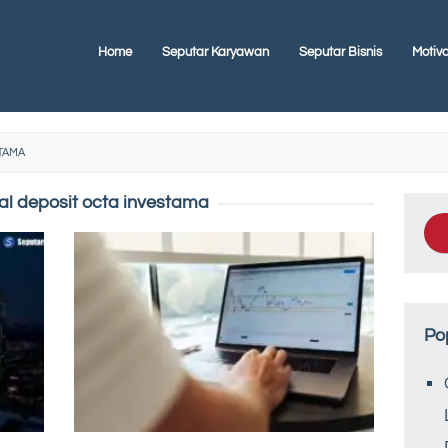
Home
Seputar Karyawan
Seputar Bisnis
Motiva
STAMA
l deposit octa investama
Po